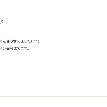
♬
を張り替えました!(^^)!
イン面会までです。